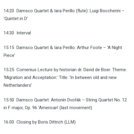
14.20 Damsco Quartet & Iara Perillo (flute): Luigi Boccherini –
'Quintet in D'
14.30 Interval
15.15 Damsco Quartet & Iara Perillo: Arthur Foote – 'A Night
Piece'
15.25 Comenius Lecture by historian dr. David de Boer. Theme:
‘Migration and Acceptation.’ Title: ‘In between old and new
Netherlanders’
15.50 Damsco Quartet: Antonín Dvořák – String Quartet No. 12
in F major, Op. 96 ’American’ (last movement)
16.00 Closing by Boris Dittrich (LLM)