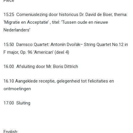
Piece'
15.25 Comeniuslezing door historicus Dr. David de Boer, thema:
‘Migratie en Acceptatie’ , titel: ‘Tussen oude en nieuwe
Nederlanders’
15.50 Damsco Quartet: Antonín Dvořák– String Quartet No.12 in
F major, Op. 96 'American' (deel 4)
16.00 Afsluiting door Mr. Boris Dittrich
16.10 Aangeklede receptie, gelegenheid tot felicitaties en
ontmoetingen
17.00 Sluiting
English
: