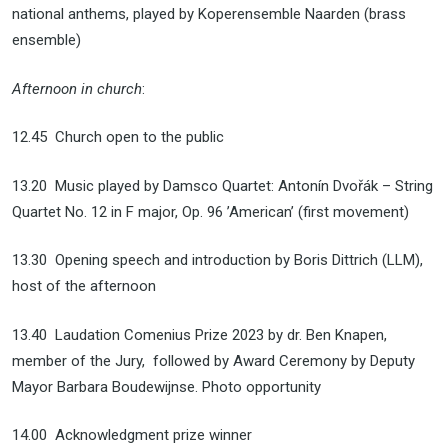
national anthems, played by Koperensemble Naarden (brass
ensemble)
Afternoon in church
:
12.45 Church open to the public
13.20 Music played by Damsco Quartet: Antonín Dvořák – String
Quartet No. 12 in F major, Op. 96 ’American’ (first movement)
13.30 Opening speech and introduction by Boris Dittrich (LLM),
host of the afternoon
13.40 Laudation Comenius Prize 2023 by dr. Ben Knapen,
member of the Jury, followed by Award Ceremony by Deputy
Mayor Barbara Boudewijnse. Photo opportunity
14.00 Acknowledgment prize winner