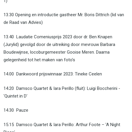
1)
13.30 Opening en introductie gastheer Mr. Boris Dittrich (lid van
de Raad van Advies)
13.40 Laudatie Comeniusprijs 2023 door dr. Ben Knapen
(Jurylid) gevolgd door de uitreiking door mevrouw Barbara
Boudewijnse, locoburgemeester Gooise Meren. Daarna
gelegenheid tot het maken van foto’s
14.00 Dankwoord prijswinnaar 2023: Tineke Ceelen
14.20 Damsco Quartet & Iara Perillo (fluit): Luigi Boccherini -
'Quintet in D'
14.30 Pauze
15.15 Damsco Quartet & Iara Perillo: Arthur Foote – 'A Night