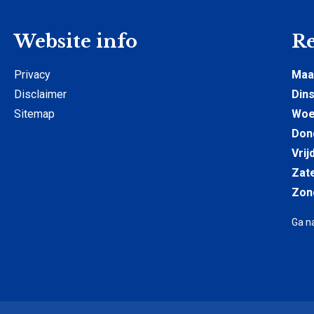
Website info
Re
Privacy
Maa
Disclaimer
Din
Sitemap
Woe
Don
Vrij
Zat
Zon
Ga n