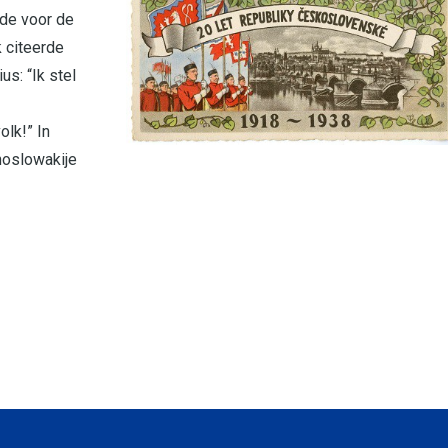
ede voor de
k citeerde
s: “Ik stel
olk!” In
hoslowakije